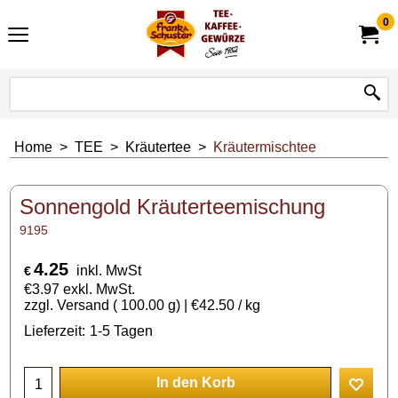
0
Home
>
TEE
>
Kräutertee
>
Kräutermischtee
Sonnengold Kräuterteemischung
9195
4.25
inkl. MwSt
€
€
3.97
exkl. MwSt.
zzgl. Versand
100.00
g
€42.50
/ kg
Lieferzeit:
1-5 Tagen
In den Korb