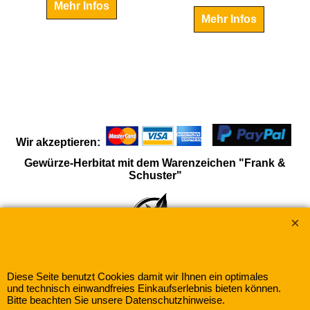
€
4.65
€
4.95
Indisch -
Fränkische Nanaminze
Kurkuma/Mango
ganz
 kalt getrunken werden
NEU!! von einem regionalen Anbauer aus Franken exclusiv für uns
Mehr Infos
Mehr Infos
Wir akzeptieren:
Gewürze-Herbitat mit dem Warenzeichen "Frank &
Schuster"
Diese Seite benutzt Cookies damit wir Ihnen ein optimales
und technisch einwandfreies Einkaufserlebnis bieten können.
Bitte beachten Sie unsere Datenschutzhinweise.