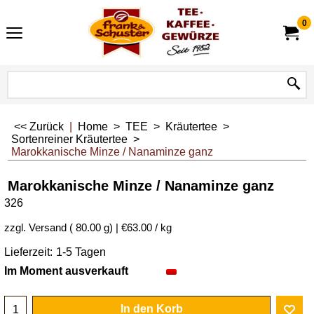
0
<< Zurück
|
Home
>
TEE
>
Kräutertee
>
Sortenreiner Kräutertee
>
Marokkanische Minze / Nanaminze ganz
Marokkanische Minze / Nanaminze ganz
326
6.30
€
inkl. MwSt
€
5.89
exkl. MwSt.
zzgl. Versand
80.00
g
€63.00
/ kg
Lieferzeit:
1-5 Tagen
Im Moment ausverkauft