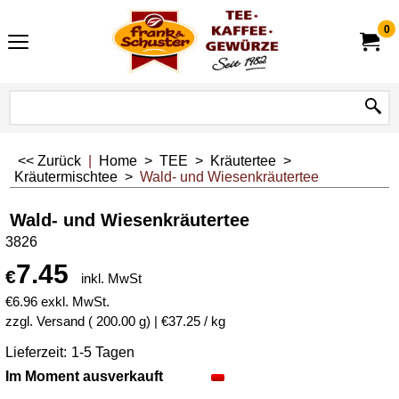
0
<< Zurück
|
Home
>
TEE
>
Kräutertee
>
Kräutermischtee
>
Wald- und Wiesenkräutertee
Wald- und Wiesenkräutertee
3826
7.45
€
inkl. MwSt
€
6.96
exkl. MwSt.
zzgl. Versand
200.00
g
€37.25
/ kg
Lieferzeit:
1-5 Tagen
Im Moment ausverkauft