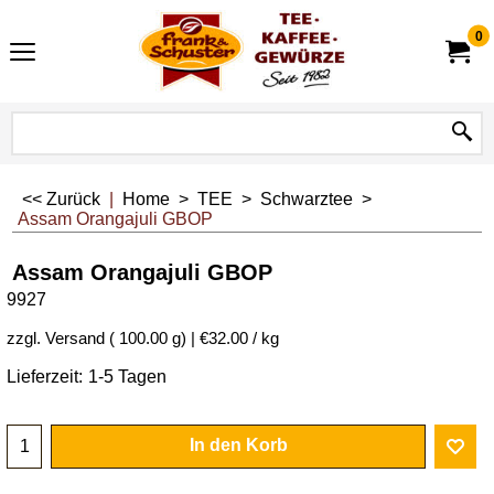
0
<< Zurück
|
Home
>
TEE
>
Schwarztee
>
Assam Orangajuli GBOP
Assam Orangajuli GBOP
9927
3.20
€
inkl. MwSt
€
2.99
exkl. MwSt.
zzgl. Versand
100.00
g
€32.00
/ kg
Lieferzeit:
1-5 Tagen