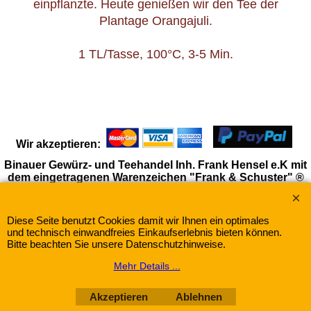
bildeten die Arbeitskräfte für einen englischen
Abenteurer, der 1894 die ersten Teesamen
einpflanzte. Heute genießen wir den Tee der
Plantage Orangajuli.
1 TL/Tasse, 100°C, 3-5 Min.
Wir akzeptieren:
Binauer Gewürz- und Teehandel Inh. Frank Hensel e.K mit
dem eingetragenen Warenzeichen "Frank & Schuster" ®
Diese Seite benutzt Cookies damit wir Ihnen ein optimales
WebShop erstellt mit
ShopFactory Shop
und technisch einwandfreies Einkaufserlebnis bieten können.
Software.
Bitte beachten Sie unsere Datenschutzhinweise.
Mehr Details ...
Akzeptieren
Ablehnen