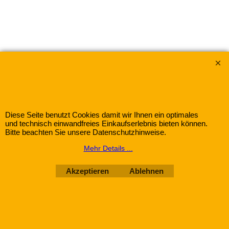
Wir akzeptieren:
Binauer Gewürz- und Teehandel Inh. Frank Hensel e.K mit
Diese Seite benutzt Cookies damit wir Ihnen ein optimales
dem eingetragenen Warenzeichen "Frank & Schuster" ®
und technisch einwandfreies Einkaufserlebnis bieten können.
Bitte beachten Sie unsere Datenschutzhinweise.
Mehr Details ...
WebShop erstellt mit
ShopFactory Shop
Software.
Akzeptieren
Ablehnen
€
4.85
Verbenenblätter geschnitten
äußerst wohlschmeckend und erinnert im Geschmack an Zitronenmelisse