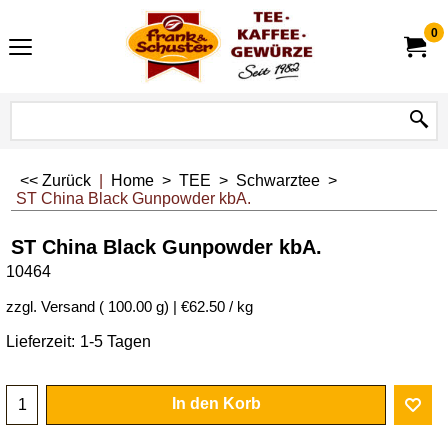
0
<< Zurück
|
Home
>
TEE
>
Schwarztee
>
ST China Black Gunpowder kbA.
ST China Black Gunpowder kbA.
10464
6.25
€
inkl. MwSt
€
5.84
exkl. MwSt.
zzgl. Versand
100.00
g
€62.50
/ kg
Lieferzeit:
1-5 Tagen