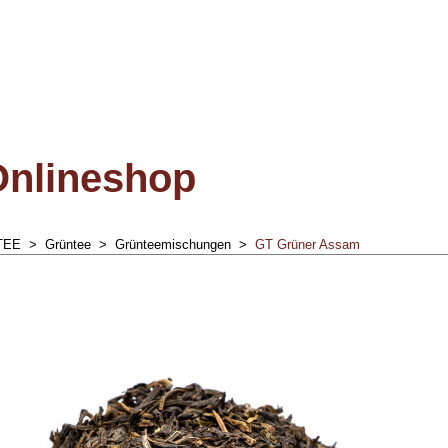
Onlineshop
TEE
>
Grüntee
>
Grünteemischungen
>
GT Grüner Assam