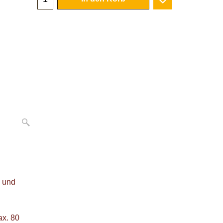
In den Korb
d und
ax. 80