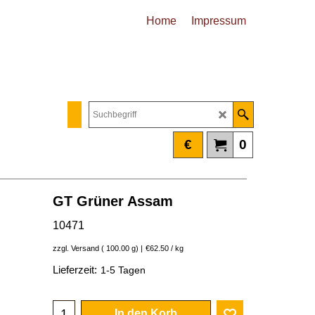
Home
Impressum
€
0
GT Grüner Assam
10471
6.25
€
inkl. MwSt
€
5.84
exkl. MwSt.
zzgl. Versand
100.00
g
€62.50
/ kg
Lieferzeit:
1-5 Tagen