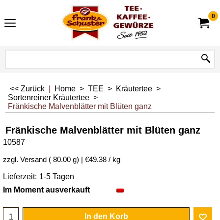
0
<< Zurück
|
Home
>
TEE
>
Kräutertee
>
Sortenreiner Kräutertee
>
Fränkische Malvenblätter mit Blüten ganz
Fränkische Malvenblätter mit Blüten ganz
10587
3.95
€
inkl. MwSt
€
3.69
exkl. MwSt.
zzgl. Versand
80.00
g
€49.38
/ kg
Lieferzeit:
1-5 Tagen
Im Moment ausverkauft