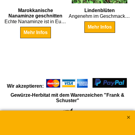
€
5.30
€
6.25
Marokkanische
Lindenblüten
Nanaminze geschnitten
Angenehm im Geschmack, wohltuend bei Erkältungen.
r uns
Echte Nanaminze ist in Europa nur schwierig zu erhalten - Kenner wissen warum.
Mehr Infos
Mehr Infos
Wir akzeptieren:
Gewürze-Herbitat mit dem Warenzeichen "Frank &
Schuster"