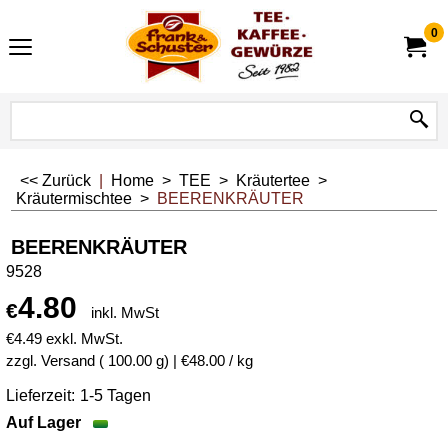
0
<< Zurück
|
Home
>
TEE
>
Kräutertee
>
Kräutermischtee
>
BEERENKRÄUTER
BEERENKRÄUTER
9528
4.80
€
inkl. MwSt
€
4.49
exkl. MwSt.
zzgl. Versand
100.00
g
€48.00
/ kg
Lieferzeit:
1-5 Tagen
Auf Lager