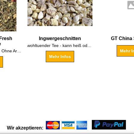
Fresh
Ingwergeschnitten
GT China
e
wohltuender Tee - kann heiß oder kalt getrunken werden
Bekömmlich und frisch! Ohne Aromazusatz.
Mehr I
Mehr Infos
Wir akzeptieren: