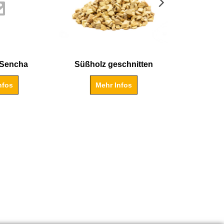
 Sencha
Süßholz geschnitten
Le
nfos
Mehr Infos
Me