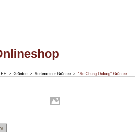
Onlineshop
TEE
>
Grüntee
>
Sortenreiner Grüntee
>
"Se Chung Oolong" Grüntee
hr