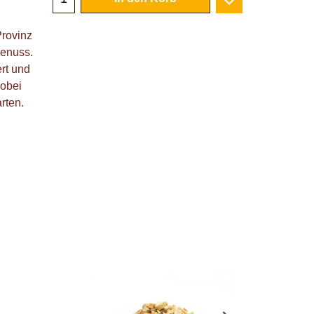
Provinz
Genuss.
rt und
wobei
rten.