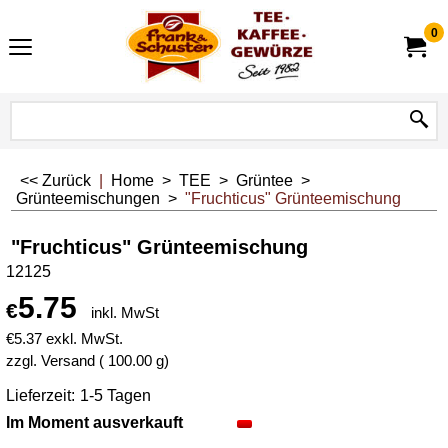
0
<< Zurück
|
Home
>
TEE
>
Grüntee
>
Grünteemischungen
>
"Fruchticus" Grünteemischung
"Fruchticus" Grünteemischung
12125
5.75
€
inkl. MwSt
€
5.37
exkl. MwSt.
zzgl. Versand
100.00
g
Lieferzeit:
1-5 Tagen
Im Moment ausverkauft