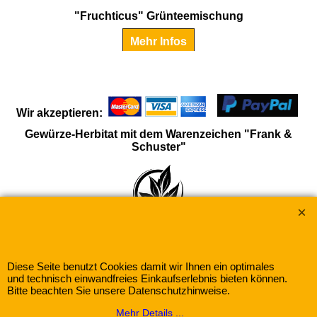
"Fruchticus" Grünteemischung
Mehr Infos
Wir akzeptieren:
Gewürze-Herbitat mit dem Warenzeichen "Frank &
Schuster"
Diese Seite benutzt Cookies damit wir Ihnen ein optimales
und technisch einwandfreies Einkaufserlebnis bieten können.
Bitte beachten Sie unsere Datenschutzhinweise.
WebShop erstellt mit
ShopFactory Shop
Mehr Details ...
Software.