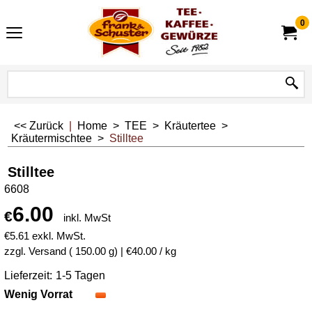
0
<< Zurück
|
Home
>
TEE
>
Kräutertee
>
Kräutermischtee
>
Stilltee
Stilltee
6608
6.00
€
inkl. MwSt
€
5.61
exkl. MwSt.
zzgl. Versand
150.00
g
€40.00
/ kg
Lieferzeit:
1-5 Tagen
Wenig Vorrat