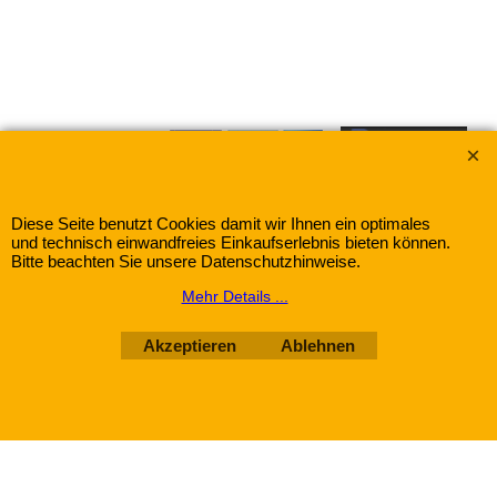
Wir akzeptieren:
Gewürze-Herbitat mit dem Warenzeichen "Frank &
Schuster"
Diese Seite benutzt Cookies damit wir Ihnen ein optimales
und technisch einwandfreies Einkaufserlebnis bieten können.
Bitte beachten Sie unsere Datenschutzhinweise.
WebShop erstellt mit
ShopFactory Shop
Mehr Details ...
Software.
Akzeptieren
Ablehnen