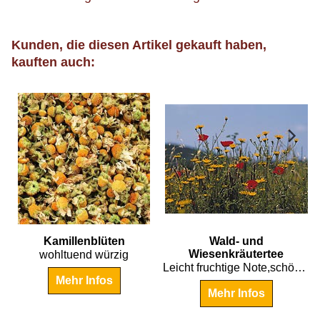
Kunden, die diesen Artikel gekauft haben,
kauften auch:
€
11.80
€
7.45
Kamillenblüten
Wald- und
Wiesenkräutertee
wohltuend würzig
- EINFACH GUT!
Leicht fruchtige Note,schön mild und aromatisch!
Mehr Infos
Mehr Infos