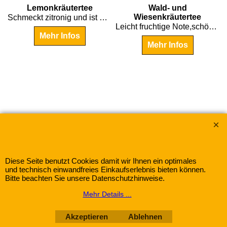
€
5.35
€
7.45
Lemonkräutertee
Wald- und
Wiesenkräutertee
Schmeckt zitronig und ist gut bekömmlich.
Leicht fruchtige Note,schön mild und aromatisch!
Mehr Infos
Mehr Infos
Wir akzeptieren:
Gewürze-Herbitat mit dem Warenzeichen "Frank &
Schuster"
Diese Seite benutzt Cookies damit wir Ihnen ein optimales
und technisch einwandfreies Einkaufserlebnis bieten können.
Bitte beachten Sie unsere Datenschutzhinweise.
WebShop erstellt mit
Mehr Details ...
ShopFactory Shop
Software.
Akzeptieren
Ablehnen