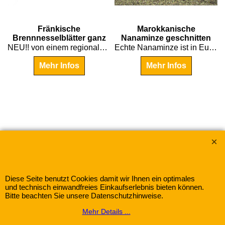
€
4.00
€
5.30
Fränkische
Marokkanische
Brennnesselblätter ganz
Nanaminze geschnitten
NEU!! von einem regionalen Anbauer aus Franken exclusiv für uns
Echte Nanaminze ist in Europa nur schwierig zu erhalten - Kenner wissen warum.
Mehr Infos
Mehr Infos
Wir akzeptieren:
Gewürze-Herbitat mit dem Warenzeichen "Frank &
Diese Seite benutzt Cookies damit wir Ihnen ein optimales
Schuster"
und technisch einwandfreies Einkaufserlebnis bieten können.
Bitte beachten Sie unsere Datenschutzhinweise.
Mehr Details ...
WebShop erstellt mit
ShopFactory Shop
Software.