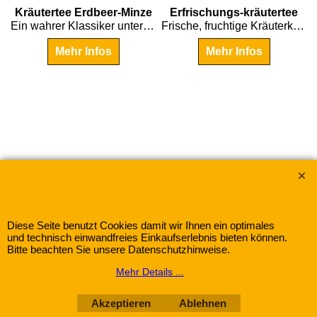
€
6.00
€
6.95
Kräutertee Erdbeer-Minze
Erfrischungs-kräutertee
Ein wahrer Klassiker unter den Kräuterteemischungen
Frische, fruchtige Kräuterkomposition mit Hibiscus, Melisse und Äpfeln
Mehr Infos
Mehr Infos
Wir akzeptieren:
Gewürze-Herbitat mit dem Warenzeichen "Frank &
Schuster"
Diese Seite benutzt Cookies damit wir Ihnen ein optimales
und technisch einwandfreies Einkaufserlebnis bieten können.
Bitte beachten Sie unsere Datenschutzhinweise.
WebShop erstellt mit
Mehr Details ...
ShopFactory Shop
Software.
Akzeptieren
Ablehnen