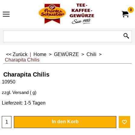
0
<< Zurück
|
Home
>
GEWÜRZE
>
Chili
>
Charapita Chilis
Charapita Chilis
10950
zzgl. Versand
g
Lieferzeit:
1-5 Tagen
In den Korb