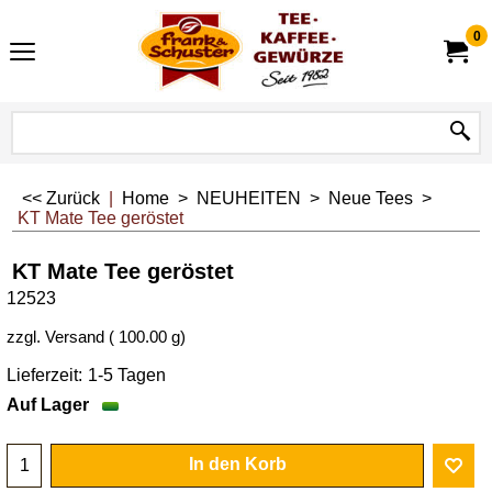
0
<< Zurück
|
Home
>
NEUHEITEN
>
Neue Tees
>
KT Mate Tee geröstet
KT Mate Tee geröstet
12523
zzgl. Versand
100.00
g
Lieferzeit:
1-5 Tagen
Auf Lager
In den Korb