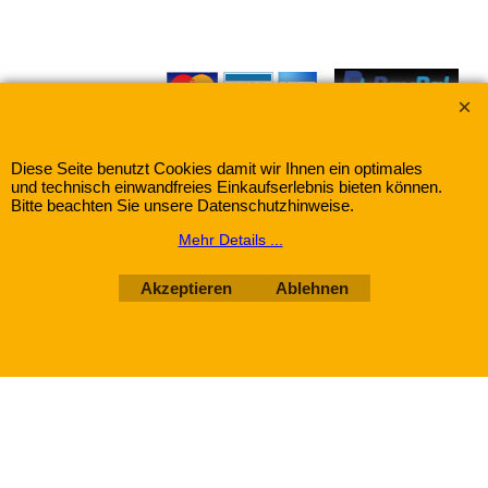
Wir akzeptieren:
Gewürze-Herbitat mit dem Warenzeichen "Frank &
Schuster"
Diese Seite benutzt Cookies damit wir Ihnen ein optimales
und technisch einwandfreies Einkaufserlebnis bieten können.
Bitte beachten Sie unsere Datenschutzhinweise.
WebShop erstellt mit
ShopFactory Shop
Mehr Details ...
Software.
Akzeptieren
Ablehnen