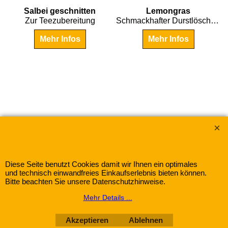
€
3.75
€
4.20
Salbei geschnitten
Lemongras
Zur Teezubereitung
Schmackhafter Durstlöscher mit erfrischendem Flavour, gut zum Mischen.
Mehr Infos
Mehr Infos
Wir akzeptieren:
Gewürze-Herbitat mit dem Warenzeichen "Frank &
Schuster"
Diese Seite benutzt Cookies damit wir Ihnen ein optimales
und technisch einwandfreies Einkaufserlebnis bieten können.
Bitte beachten Sie unsere Datenschutzhinweise.
WebShop erstellt mit
Mehr Details ...
ShopFactory Shop
Software.
Akzeptieren
Ablehnen